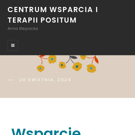
CENTRUM WSPARCIA I
TERAPII POSITUM
Anna Klepacka
POSTED-
20 KWIETNIA, 2024
BY
BYLINE
KAROL
ON
LINE
Wsparcie