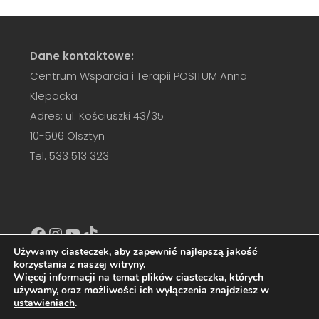
Dane kontaktowe:
Centrum Wsparcia i Terapii POSITUM Anna
Klepacka
Adres: ul. Kościuszki 43/35
10-506 Olsztyn
Tel. 533 513 323
Facebook
Instagram
YouTube
TikTok
Używamy ciasteczek, aby zapewnić najlepszą jakość
korzystania z naszej witryny.
Więcej informacji na temat plików ciasteczka, których
używamy, oraz możliwości ich wyłączenia znajdziesz w
COPYRIGHT © 2026
CENTRUM WSPARCIA I TERAPII
ustawieniach
.
POSITUM
. ALL RIGHTS RESERVED. | CATCH