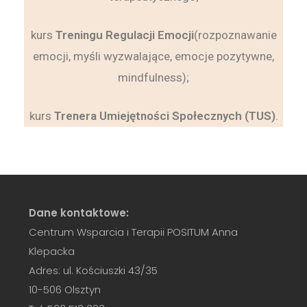
kurs
Treningu Regulacji Emocji
(rozpoznawanie
emocji, myśli wyzwalające, emocje pozytywne,
mindfulness);
kurs
Trenera Umiejętności Społecznych (TUS)
.
Dane kontaktowe:
Centrum Wsparcia i Terapii POSITUM Anna
Klepacka
Adres: ul. Kościuszki 43/35
10-506 Olsztyn