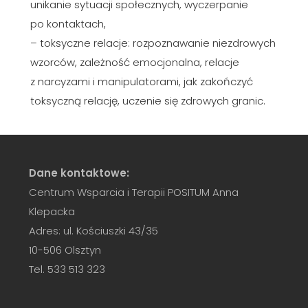
unikanie sytuacji społecznych, wyczerpanie
po kontaktach,
– toksyczne relacje: rozpoznawanie niezdrowych
wzorców, zależność emocjonalna, relacje
z narcyzami i manipulatorami, jak zakończyć
toksyczną relację, uczenie się zdrowych granic.
Dane kontaktowe:
Centrum Wsparcia i Terapii POSITUM Anna
Klepacka
Adres: ul. Kościuszki 43/35
10-506 Olsztyn
Tel. 533 513 323